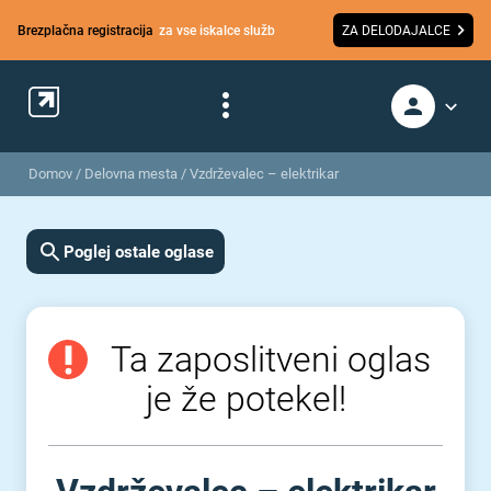
Brezplačna registracija
za vse iskalce služb
ZA DELODAJALCE
Domov
/
Delovna mesta
/
Vzdrževalec – elektrikar
Poglej ostale oglase
Ta zaposlitveni oglas
je že potekel!