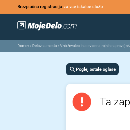
Brezplačna registracija
za vse iskalce služb
Domov
/
Delovna mesta
/
Vzdrževalec in serviser strojnih naprav (m/
Poglej ostale oglase
Ta zap