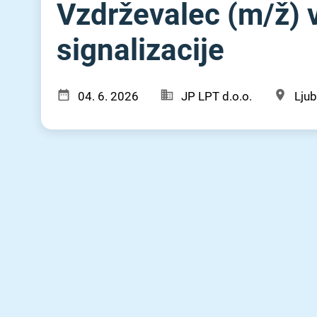
Vzdrževalec (m⁠/⁠ž)
signalizacije
04. 6. 2026
JP LPT d.o.o.
Ljub