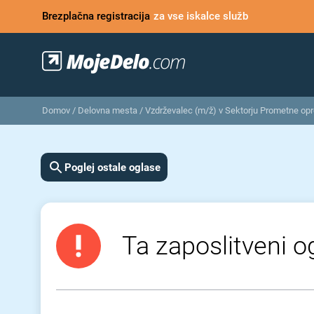
Brezplačna registracija
za vse iskalce služb
Domov
/
Delovna mesta
/
Vzdrževalec (m/ž) v Sektorju Prometne opr
Poglej ostale oglase
Ta zaposlitveni og