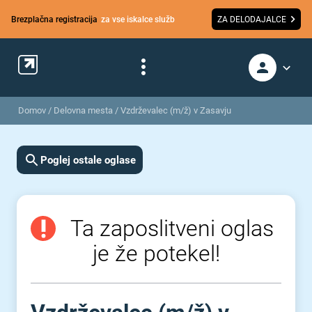
Brezplačna registracija
za vse iskalce služb
ZA DELODAJALCE
Domov
/
Delovna mesta
/
Vzdrževalec (m/ž) v Zasavju
Poglej ostale oglase
Ta zaposlitveni oglas
je že potekel!