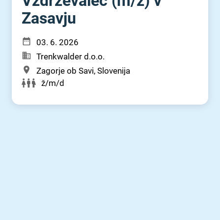
Vzdrževalec (m⁠/⁠ž) v
Zasavju
03. 6. 2026
Trenkwalder d.o.o.
Zagorje ob Savi, Slovenija
ž/m/d