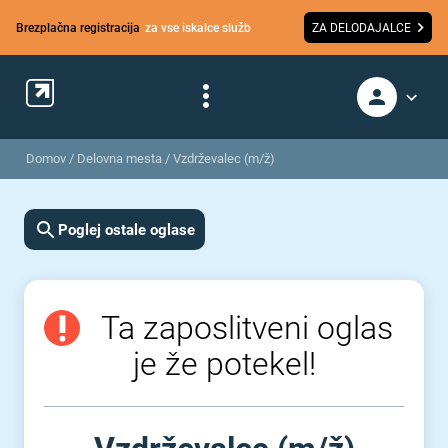
Brezplačna registracija
za vse iskalce služb
ZA DELODAJALCE
Domov
/
Delovna mesta
/
Vzdrževalec (m/ž)
Poglej ostale oglase
Ta zaposlitveni oglas
je že potekel!