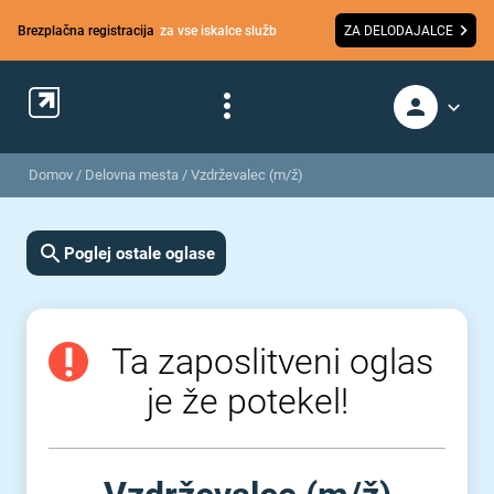
Brezplačna registracija
za vse iskalce služb
ZA DELODAJALCE
Domov
/
Delovna mesta
/
Vzdrževalec (m/ž)
Poglej ostale oglase
Ta zaposlitveni oglas
je že potekel!