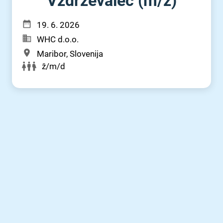
Vzdrževalec (m⁠/⁠ž)
19. 6. 2026
WHC d.o.o.
Maribor, Slovenija
ž/m/d