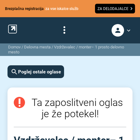
Brezplačna registracija
za vse iskalce služb
ZA DELODAJALCE
Domov
/
Delovna mesta
/
Vzdrževalec / monter– 1 prosto delovno
mesto
Poglej ostale oglase
Ta zaposlitveni oglas
je že potekel!