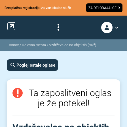
Brezplačna registracija
za vse iskalce služb
ZA DELODAJALCE
Domov
/
Delovna mesta
/
Vzdrževalec na objektih (m/ž)
Poglej ostale oglase
Ta zaposlitveni oglas
je že potekel!