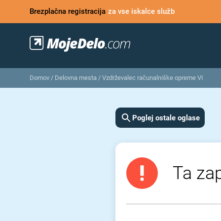
Brezplačna registracija
za vse iskalce služb
Domov
/
Delovna mesta
/
Vzdrževalec računalniške opreme VI
Poglej ostale oglase
Ta zap