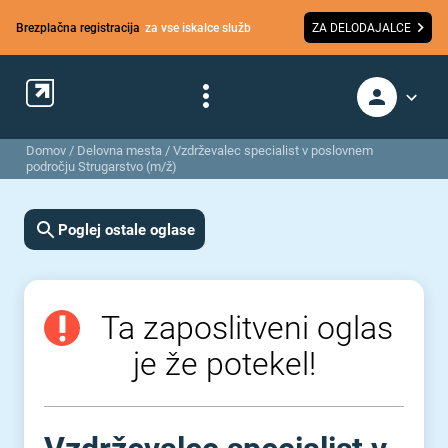
Brezplačna registracija
za vse iskalce služb
ZA DELODAJALCE
Domov
/
Delovna mesta
/
Vzdrževalec specialist v poslovnem
področju Strugarstvo (m/ž)
Poglej ostale oglase
Ta zaposlitveni oglas
je že potekel!