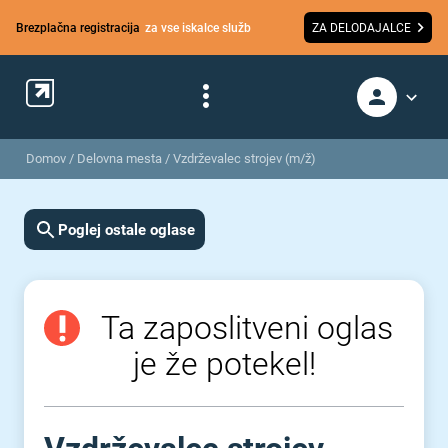
Brezplačna registracija
za vse iskalce služb
ZA DELODAJALCE
Domov
/
Delovna mesta
/
Vzdrževalec strojev (m/ž)
Poglej ostale oglase
Ta zaposlitveni oglas
je že potekel!