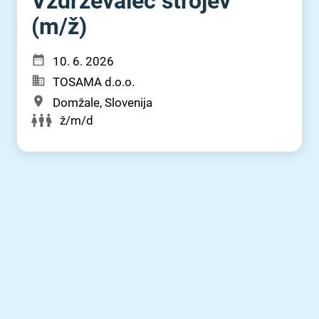
Vzdrževalec strojev
(m⁠/⁠ž)
10. 6. 2026
TOSAMA d.o.o.
Domžale, Slovenija
ž/m/d