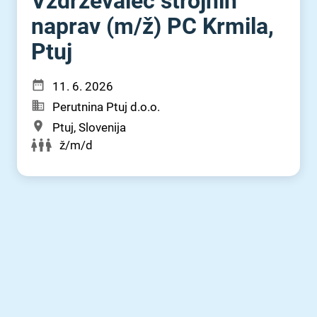
Vzdrževalec strojnih
naprav (m⁠/⁠ž) PC Krmila,
Ptuj
11. 6. 2026
Perutnina Ptuj d.o.o.
Ptuj, Slovenija
ž/m/d