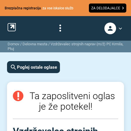
Brezplačna registracija
za vse iskalce služb
ZA DELODAJALCE
Domov
/
Delovna mesta
/
Vzdrževalec strojnih naprav (m/ž) PC Krmila,
Ptuj
Poglej ostale oglase
Ta zaposlitveni oglas
je že potekel!