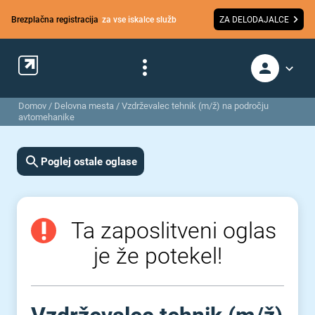
Brezplačna registracija
za vse iskalce služb
ZA DELODAJALCE
Domov
/
Delovna mesta
/
Vzdrževalec tehnik (m⁠/⁠ž) na področju
avtomehanike
Poglej ostale oglase
Ta zaposlitveni oglas
je že potekel!