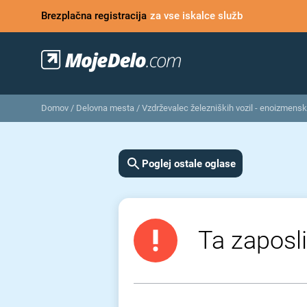
Brezplačna registracija
za vse iskalce služb
Domov
/
Delovna mesta
/
Vzdrževalec železniških vozil - enoizmens
Poglej ostale oglase
Ta zaposli