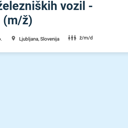
elezniških vozil -
m⁠/⁠ž)
ž/m/d
.
Ljubljana, Slovenija