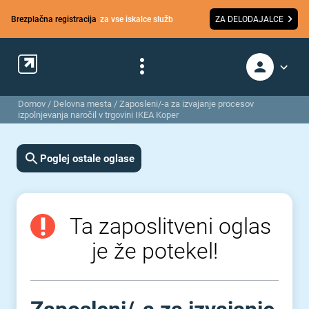
Brezplačna registracija
za vse iskalce služb
ZA DELODAJALCE
Domov
/
Delovna mesta
/
Zaposleni/-a za izvajanje procesov
izpolnjevanja naročil v trgovini IKEA Koper
Poglej ostale oglase
Ta zaposlitveni oglas
je že potekel!