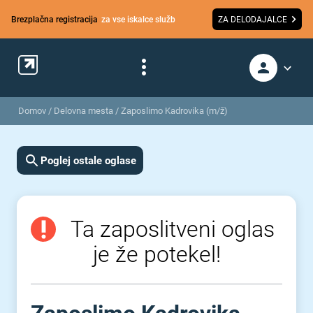
Brezplačna registracija
za vse iskalce služb
ZA DELODAJALCE
Domov
/
Delovna mesta
/
Zaposlimo Kadrovika (m/ž)
Poglej ostale oglase
Ta zaposlitveni oglas
je že potekel!