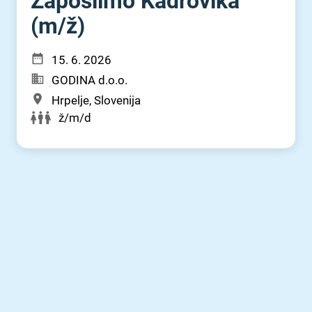
Zaposlimo Kadrovika
(m⁠/⁠ž)
15. 6. 2026
GODINA d.o.o.
Hrpelje, Slovenija
ž/m/d