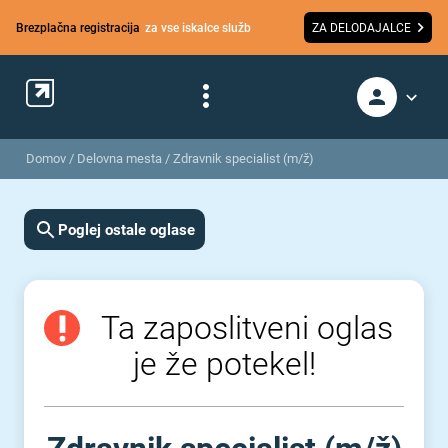
Brezplačna registracija
za vse iskalce služb
ZA DELODAJALCE
Domov
/
Delovna mesta
/
Zdravnik specialist (m/ž)
Poglej ostale oglase
Ta zaposlitveni oglas
je že potekel!