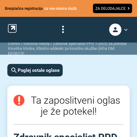
Brezplačna registracija
za vse iskalce služb
ZA DELODAJALCE
Domov
/
Delovna mesta
/
Zdravnik specialist PPD 1 (m/ž) za potrebe
Kirurške klinike, Klinični oddelek za kirurške okužbe (šifra DM:
E018019)
Poglej ostale oglase
Ta zaposlitveni oglas
je že potekel!