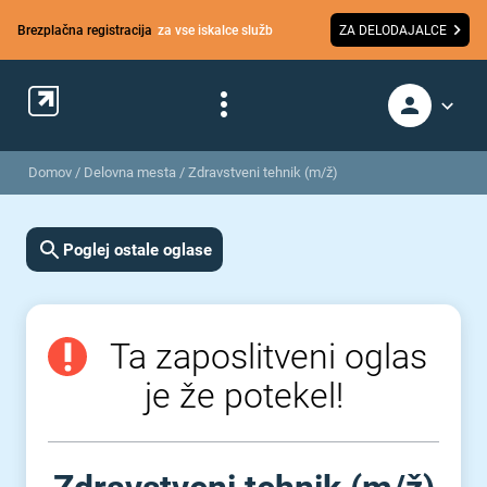
Brezplačna registracija
za vse iskalce služb
ZA DELODAJALCE
Domov
/
Delovna mesta
/
Zdravstveni tehnik (m/ž)
Poglej ostale oglase
Ta zaposlitveni oglas
je že potekel!