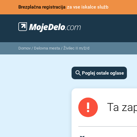
Brezplačna registracija
za vse iskalce služb
Domov
/
Delovna mesta
/
Živilec II m/ž/d
Poglej ostale oglase
Ta zap