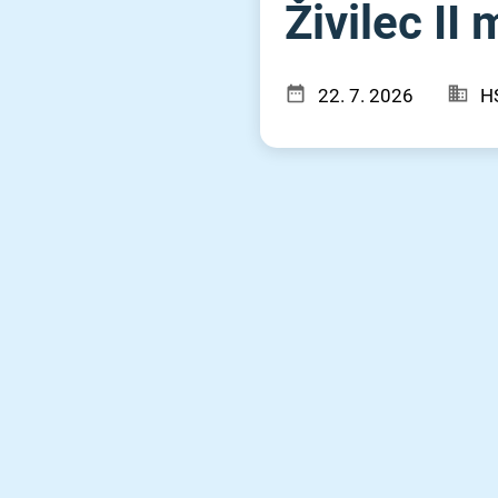
Živilec II m⁠
22. 7. 2026
H