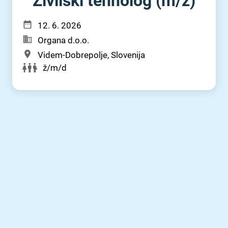
Živilski tehnolog (m⁠/⁠ž)
12. 6. 2026
Organa d.o.o.
Videm-Dobrepolje, Slovenija
ž/m/d