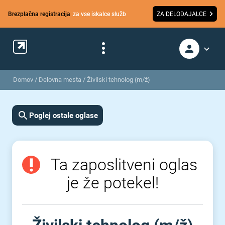
Brezplačna registracija
za vse iskalce služb
ZA DELODAJALCE
Domov
/
Delovna mesta
/
Živilski tehnolog (m/ž)
Poglej ostale oglase
Ta zaposlitveni oglas
je že potekel!