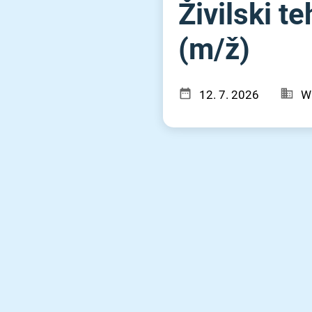
Živilski t
(m⁠/⁠ž)
12. 7. 2026
W