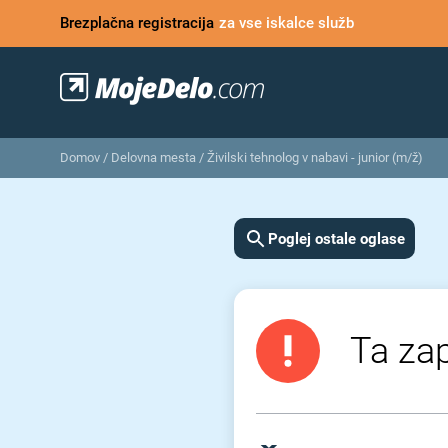
Brezplačna registracija
za vse iskalce služb
Domov
/
Delovna mesta
/
Živilski tehnolog v nabavi - junior (m/ž)
Poglej ostale oglase
Ta zap