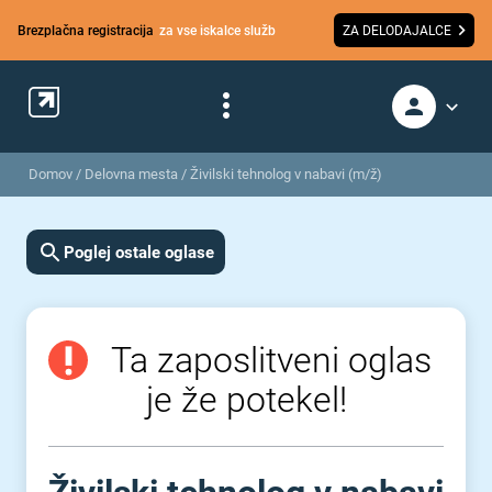
Brezplačna registracija
za vse iskalce služb
ZA DELODAJALCE
Domov
/
Delovna mesta
/
Živilski tehnolog v nabavi (m/ž)
Poglej ostale oglase
Ta zaposlitveni oglas
je že potekel!