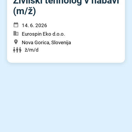
Živilski tehnolog v nabavi
(m⁠/⁠ž)
14. 6. 2026
Eurospin Eko d.o.o.
Nova Gorica, Slovenija
ž/m/d