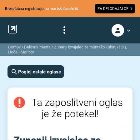
Brezplačna registracija
za vse iskalce služb
ZA DELODAJALCE
Domov
/
Delovna mesta
/
Zunanji izvajalec za montažo kuhinj (s.p.),
Hoče - Maribor
Poglej ostale oglase
Ta zaposlitveni oglas
je že potekel!