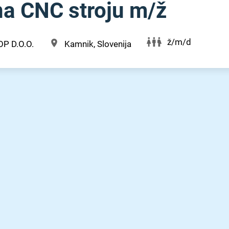
a CNC stroju m⁠/⁠ž
ž/m/d
OP D.O.O.
Kamnik, Slovenija