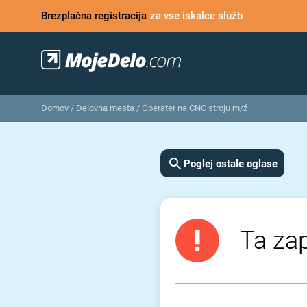
Brezplačna registracija
za vse iskalce služb
Domov
/
Delovna mesta
/
Operater na CNC stroju m/ž
Poglej ostale oglase
Ta zap