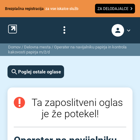
Brezplačna registracija
za vse iskalce služb
ZA DELODAJALCE
Domov
/
Delovna mesta
/
Operater na navijalniku papirja in kontrola
kakovosti papirja m/ž/d
Poglej ostale oglase
Ta zaposlitveni oglas
je že potekel!