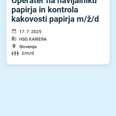
Operater na navijalniku
papirja in kontrola
kakovosti papirja m⁠/⁠ž⁠/⁠d
17. 7. 2025
HSG KARIERA
Slovenija
ž/m/d