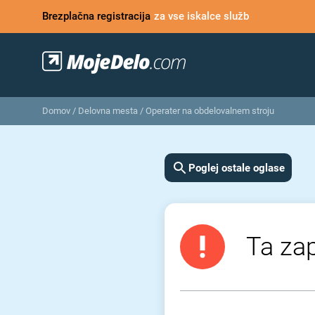
Brezplačna registracija
za vse iskalce služb
Domov
/
Delovna mesta
/
Operater na obdelovalnem stroju
Poglej ostale oglase
Ta zap