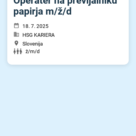
Operater na previjalniku
papirja m⁠/⁠ž⁠/⁠d
18. 7. 2025
HSG KARIERA
Slovenija
ž/m/d