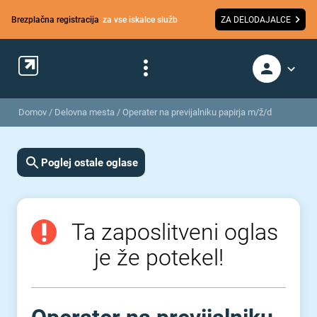
Brezplačna registracija
za vse iskalce služb
ZA DELODAJALCE
Domov
/
Delovna mesta
/
Operater na previjalniku papirja m/ž/d
Poglej ostale oglase
Ta zaposlitveni oglas
je že potekel!