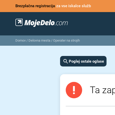
Brezplačna registracija
za vse iskalce služb
Domov
/
Delovna mesta
/
Operater na strojih
Poglej ostale oglase
Ta zap