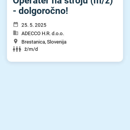
Operater na stroju (m⁠/⁠ž)
- dolgoročno!
25. 5. 2025
ADECCO H.R. d.o.o.
Brestanica, Slovenija
ž/m/d