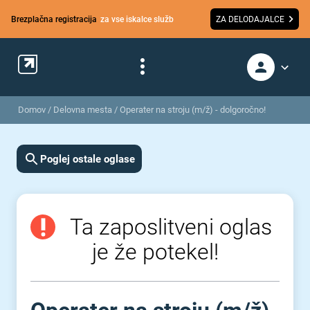
Brezplačna registracija
za vse iskalce služb
ZA DELODAJALCE
Domov
/
Delovna mesta
/
Operater na stroju (m/ž) - dolgoročno!
Poglej ostale oglase
Ta zaposlitveni oglas
je že potekel!