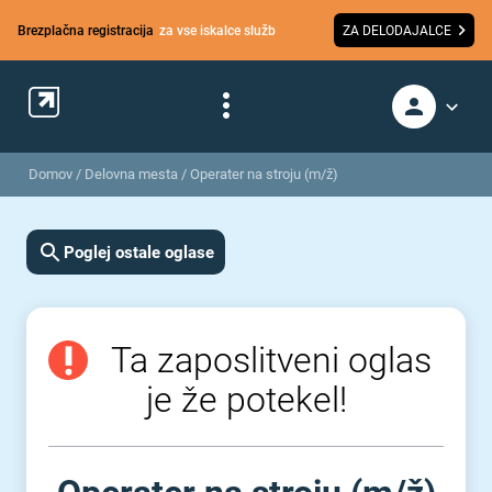
Brezplačna registracija
za vse iskalce služb
ZA DELODAJALCE
Domov
/
Delovna mesta
/
Operater na stroju (m/ž)
Poglej ostale oglase
Ta zaposlitveni oglas
je že potekel!