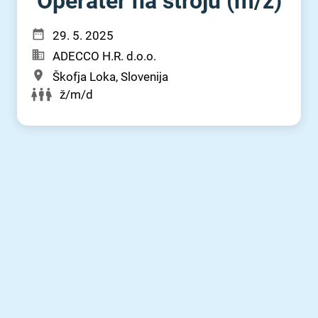
Operater na stroju (m⁠/⁠ž)
29. 5. 2025
ADECCO H.R. d.o.o.
Škofja Loka, Slovenija
ž/m/d