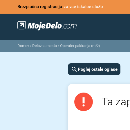
Brezplačna registracija
za vse iskalce služb
Domov
/
Delovna mesta
/
Operater pakiranja (m/ž)
Poglej ostale oglase
Ta zap