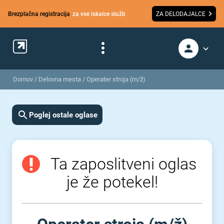
Brezplačna registracija
za vse iskalce služb
ZA DELODAJALCE
Domov
/
Delovna mesta
/
Operater stroja (m/ž)
Poglej ostale oglase
Ta zaposlitveni oglas
je že potekel!