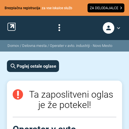
Brezplačna registracija
za vse iskalce služb
ZA DELODAJALCE
Domov
/
Delovna mesta
/
Operater v avto. industriji - Novo Mesto
Poglej ostale oglase
Ta zaposlitveni oglas
je že potekel!