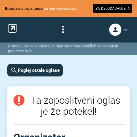
Brezplačna registracija
za vse iskalce služb
ZA DELODAJALCE
Domov
/
Delovna mesta
/
Organizator marketinških aktivnosti in
prireditev m/ž
Poglej ostale oglase
Ta zaposlitveni oglas
je že potekel!