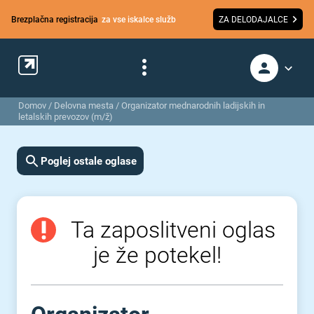
Brezplačna registracija
za vse iskalce služb
ZA DELODAJALCE
Domov
/
Delovna mesta
/
Organizator mednarodnih ladijskih in
letalskih prevozov (m/ž)
Poglej ostale oglase
Ta zaposlitveni oglas
je že potekel!