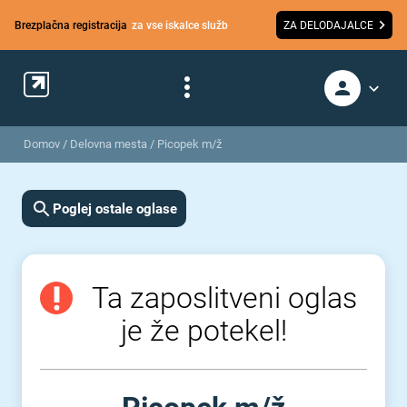
Brezplačna registracija
za vse iskalce služb
ZA DELODAJALCE
Domov
/
Delovna mesta
/
Picopek m/ž
Poglej ostale oglase
Ta zaposlitveni oglas
je že potekel!