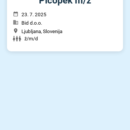
Picopek m⁠/⁠ž
23. 7. 2025
Bid d.o.o.
Ljubljana, Slovenija
ž/m/d