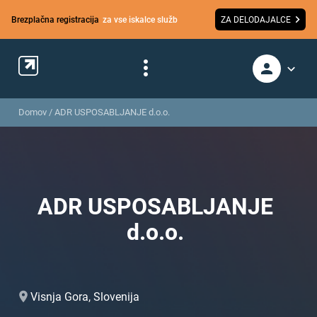
Brezplačna registracija
za vse iskalce služb
ZA DELODAJALCE
Domov
/
ADR USPOSABLJANJE d.o.o.
ADR USPOSABLJANJE
d.o.o.
Visnja Gora, Slovenija