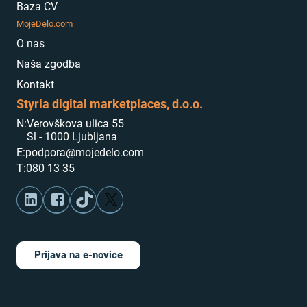
Baza CV
MojeDelo.com
O nas
Naša zgodba
Kontakt
Styria digital marketplaces, d.o.o.
N:
Verovškova ulica 55
Sl - 1000 Ljubljana
E:
podpora@mojedelo.com
T:
080 13 35
Prijava na e-novice