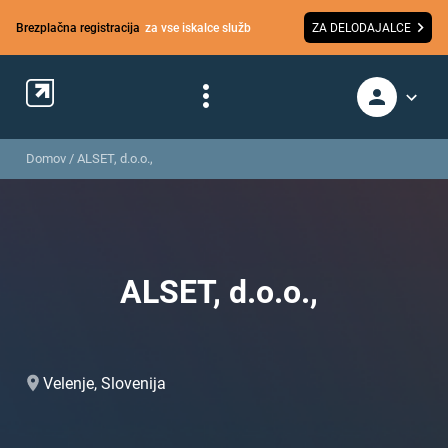
Brezplačna registracija
za vse iskalce služb
ZA DELODAJALCE
Domov
/
ALSET, d.o.o.,
ALSET, d.o.o.,
Velenje, Slovenija