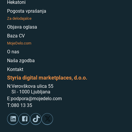
Hekatoni
Pogosta vprašanja
Za delodajalce
Objava oglasa
Baza CV
MojeDelo.com
O nas
Naša zgodba
Kontakt
Styria digital marketplaces, d.o.o.
N:
Verovškova ulica 55
Sl - 1000 Ljubljana
E:
podpora@mojedelo.com
T:
080 13 35