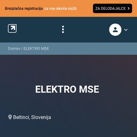
Brezplačna registracija
za vse iskalce služb
ZA DELODAJALCE
Domov
/
ELEKTRO MSE
ELEKTRO MSE
Beltinci, Slovenija