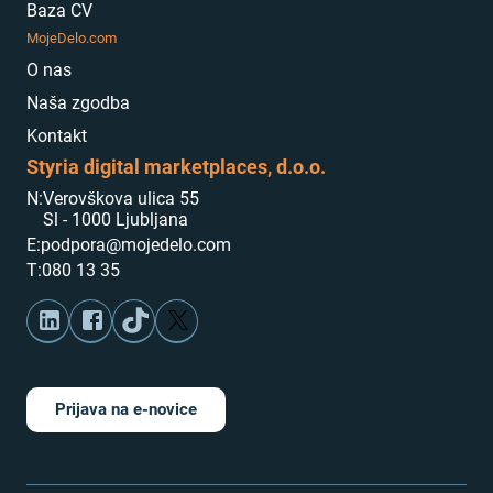
Baza CV
MojeDelo.com
O nas
Naša zgodba
Kontakt
Styria digital marketplaces, d.o.o.
N:
Verovškova ulica 55
Sl - 1000 Ljubljana
E:
podpora@mojedelo.com
T:
080 13 35
Prijava na e-novice