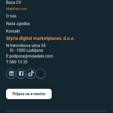
Baza CV
MojeDelo.com
O nas
Naša zgodba
Kontakt
Styria digital marketplaces, d.o.o.
N:
Verovškova ulica 55
Sl - 1000 Ljubljana
E:
podpora@mojedelo.com
T:
080 13 35
Prijava na e-novice