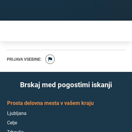
PRIJAVA VSEBINE
:
Brskaj med pogostimi iskanji
Prosta delovna mesta v vašem kraju
Ljubljana
Celje