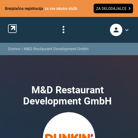
Brezplačna registracija
za vse iskalce služb
ZA DELODAJALCE
Domov
/
M&D Restaurant Development GmbH
M&D Restaurant
Development GmbH