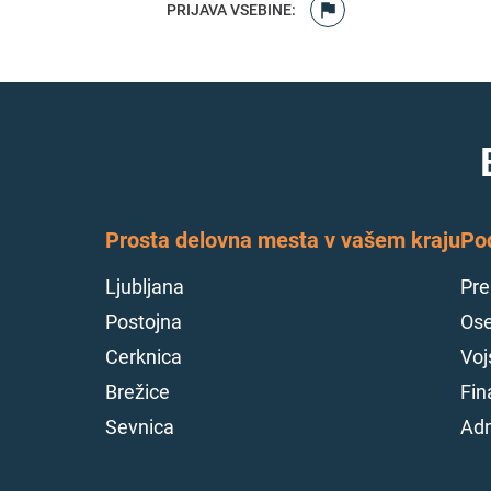
PRIJAVA VSEBINE
:
Prosta delovna mesta v vašem kraju
Po
Ljubljana
Pre
Postojna
Ose
Cerknica
Voj
Brežice
Fin
Sevnica
Adm