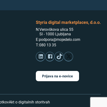
Styria digital marketplaces, d.o.o.
N:
Verovškova ulica 55
Sl - 1000 Ljubljana
E:
podpora@mojedelo.com
T:
080 13 35
Prijava na e-novice
kotkov
Akt o digitalnih storitvah