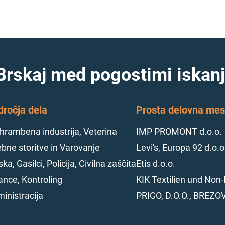
Brskaj med pogostimi iskanj
dročja dela
Prosta delovna mest
hrambena industrija, Veterina
IMP PROMONT d.o.o.
bne storitve in Varovanje
Levi's, Europa 92 d.o.o
ska, Gasilci, Policija, Civilna zaščita
Etis d.o.o.
ance, Kontroling
KIK Textilien und Non-
inistracija
PRIGO, D.O.O., BREZO