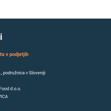
i
a v podjetjih
., podružnica v Sloveniji
Food d.o.o.
VICA