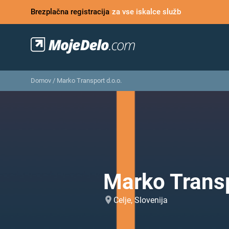
Brezplačna registracija
za vse iskalce služb
Domov
/
Marko Transport d.o.o.
Marko Transp
Celje, Slovenija