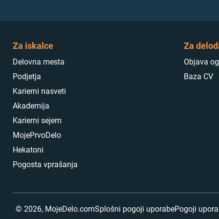
Za iskalce
Za delod
Delovna mesta
Objava og
Podjetja
Baza CV
Karierni nasveti
Akademija
Karierni sejem
MojePrvoDelo
Hekatoni
Pogosta vprašanja
©
2026
,
MojeDelo.com
Splošni pogoji uporabe
Pogoji upor