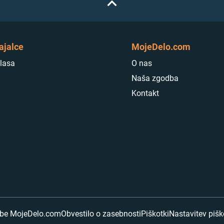
ajalce
MojeDelo.com
lasa
O nas
Naša zgodba
Kontakt
abe MojeDelo.com
Obvestilo o zasebnosti
Piškotki
Nastavitev piš