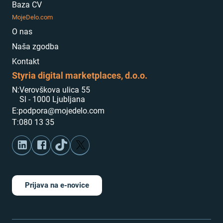
Baza CV
MojeDelo.com
O nas
Naša zgodba
Kontakt
Styria digital marketplaces, d.o.o.
N:
Verovškova ulica 55
Sl - 1000 Ljubljana
E:
podpora@mojedelo.com
T:
080 13 35
Prijava na e-novice