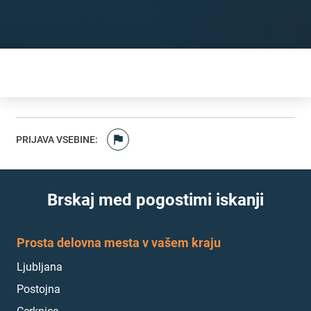
PRIJAVA VSEBINE
:
Brskaj med pogostimi iskanji
Prosta delovna mesta v vašem kraju
Ljubljana
Postojna