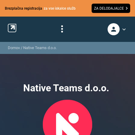
Brezplačna registracija
za vse iskalce služb
ZA DELODAJALCE
Domov
/
Native Teams d.o.o.
Native Teams d.o.o.