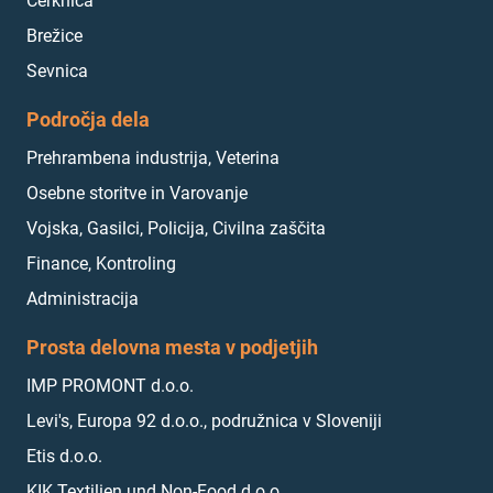
Cerknica
Brežice
Sevnica
Področja dela
Prehrambena industrija, Veterina
Osebne storitve in Varovanje
Vojska, Gasilci, Policija, Civilna zaščita
Finance, Kontroling
Administracija
Prosta delovna mesta v podjetjih
IMP PROMONT d.o.o.
Levi's, Europa 92 d.o.o., podružnica v Sloveniji
Etis d.o.o.
KIK Textilien und Non-Food d.o.o.