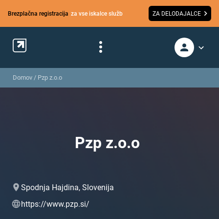
Brezplačna registracija
za vse iskalce služb
ZA DELODAJALCE
Domov
/
Pzp z.o.o
Pzp z.o.o
Spodnja Hajdina, Slovenija
https://www.pzp.si/