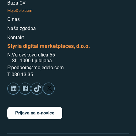
Baza CV
MojeDelo.com
O nas
Naša zgodba
Kontakt
Styria digital marketplaces, d.o.o.
N:
Verovškova ulica 55
Sl - 1000 Ljubljana
E:
podpora@mojedelo.com
T:
080 13 35
Prijava na e-novice