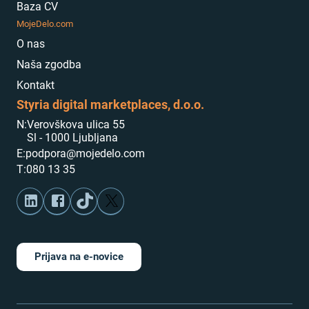
Baza CV
MojeDelo.com
O nas
Naša zgodba
Kontakt
Styria digital marketplaces, d.o.o.
N:
Verovškova ulica 55
Sl - 1000 Ljubljana
E:
podpora@mojedelo.com
T:
080 13 35
Prijava na e-novice