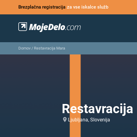
Brezplačna registracija
za vse iskalce služb
Domov
/
Restavracija Mara
Restavracija
Ljubljana, Slovenija