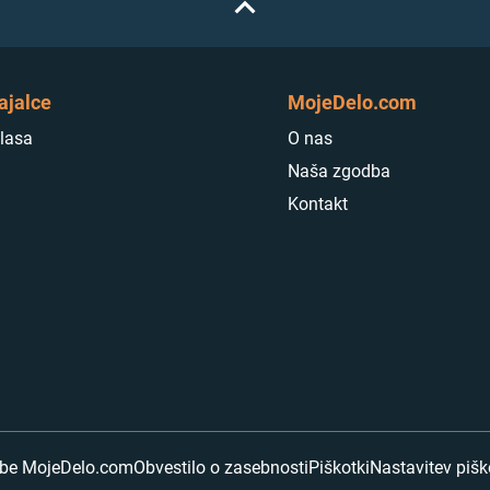
ajalce
MojeDelo.com
lasa
O nas
Naša zgodba
Kontakt
abe MojeDelo.com
Obvestilo o zasebnosti
Piškotki
Nastavitev piš