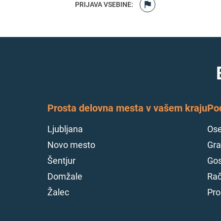
PRIJAVA VSEBINE
:
Prosta delovna mesta v vašem kraju
Po
Ljubljana
Ose
Novo mesto
Gra
Šentjur
Gos
Domžale
Rač
Žalec
Pro