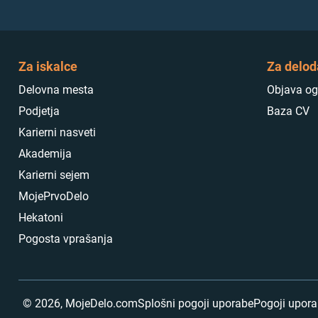
Za iskalce
Za delod
Delovna mesta
Objava og
Podjetja
Baza CV
Karierni nasveti
Akademija
Karierni sejem
MojePrvoDelo
Hekatoni
Pogosta vprašanja
©
2026
,
MojeDelo.com
Splošni pogoji uporabe
Pogoji upor