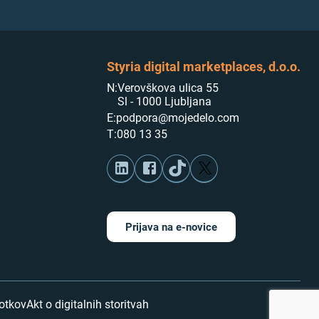
Styria digital marketplaces, d.o.o.
N:
Verovškova ulica 55
Sl - 1000 Ljubljana
E:
podpora@mojedelo.com
T:
080 13 35
Prijava na e-novice
kotkov
Akt o digitalnih storitvah