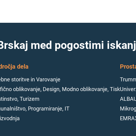
Brskaj med pogostimi iskanj
dročja dela
Prost
bne storitve in Varovanje
Trumme
fično oblikovanje, Design, Modno oblikovanje, Tisk
Univerz
tinstvo, Turizem
ALBAU
unalništvo, Programiranje, IT
Mikrog
izvodnja
EMRAX