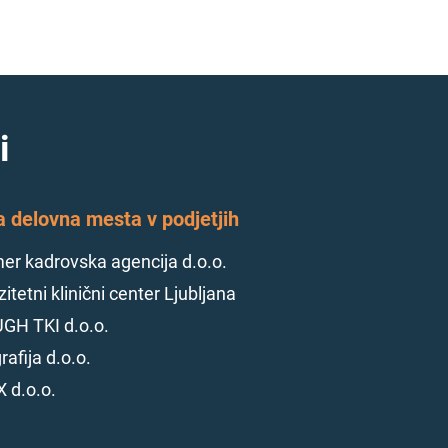
i
a delovna mesta v podjetjih
r kadrovska agencija d.o.o.
itetni klinični center Ljubljana
GH TKI d.o.o.
rafija d.o.o.
 d.o.o.