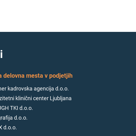
i
a delovna mesta v podjetjih
r kadrovska agencija d.o.o.
itetni klinični center Ljubljana
GH TKI d.o.o.
rafija d.o.o.
 d.o.o.