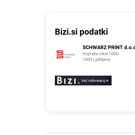
Bizi.si podatki
SCHWARZ PRINT d.o.o
Koprska ulica 106D
1000 Ljubljana