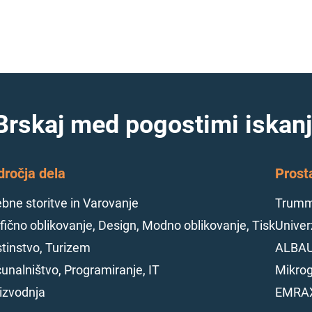
Brskaj med pogostimi iskanj
dročja dela
Prost
bne storitve in Varovanje
Trumme
fično oblikovanje, Design, Modno oblikovanje, Tisk
Univerz
tinstvo, Turizem
ALBAU
unalništvo, Programiranje, IT
Mikrog
izvodnja
EMRAX