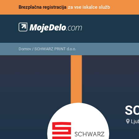
Brezplačna registracija
za vse iskalce služb
Domov
/
SCHWARZ PRINT d.o.o.
SC
Lju