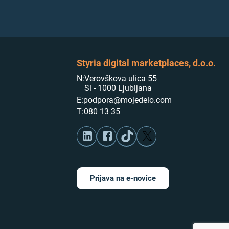
Styria digital marketplaces, d.o.o.
N:
Verovškova ulica 55
Sl - 1000 Ljubljana
E:
podpora@mojedelo.com
T:
080 13 35
Prijava na e-novice