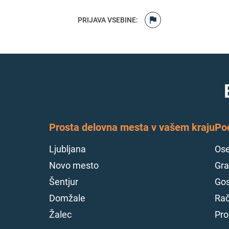
PRIJAVA VSEBINE
:
Prosta delovna mesta v vašem kraju
Po
Ljubljana
Ose
Novo mesto
Gra
Šentjur
Gos
Domžale
Rač
Žalec
Pro