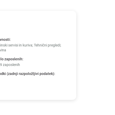
vnosti
:
nski servisi in kuriva; Tehnični pregledi;
vina
ilo zaposlenih
:
 9 zaposlenih
odki (zadnji razpoložljivi podatek)
: