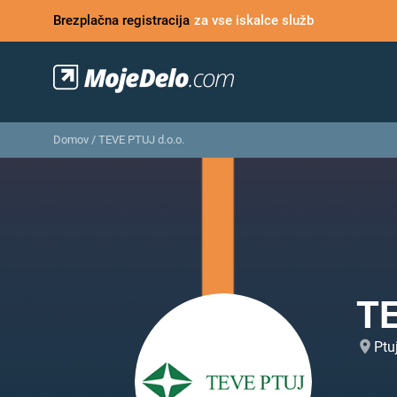
Brezplačna registracija
za vse iskalce služb
Domov
/
TEVE PTUJ d.o.o.
TE
Ptu