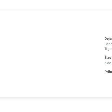
Deja
Benci
Trgo
Štev
5 do
Prih