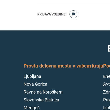
PRIJAVA VSEBINE
:
Prosta delovna mesta v vašem kraju
Po
Ljubljana
Ene
Nova Gorica
Avt
Ravne na Koroškem
Zdr
Slovenska Bistrica
Pro
Mengeš
Izo