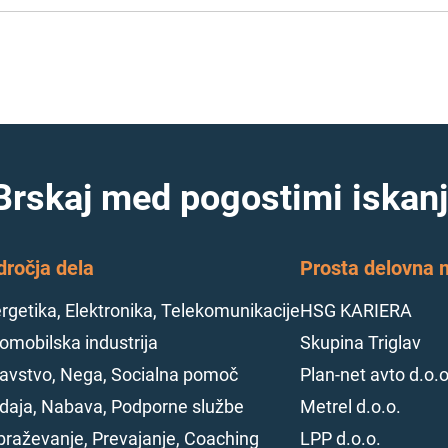
Brskaj med pogostimi iskanj
dročja dela
Prosta delovna m
rgetika, Elektronika, Telekomunikacije
HSG KARIERA
omobilska industrija
Skupina Triglav
avstvo, Nega, Socialna pomoč
Plan-net avto d.o.o
daja, Nabava, Podporne službe
Metrel d.o.o.
braževanje, Prevajanje, Coaching
LPP d.o.o.