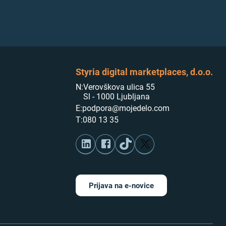
Styria digital marketplaces, d.o.o.
N:
Verovškova ulica 55
Sl - 1000 Ljubljana
E:
podpora@mojedelo.com
T:
080 13 35
Prijava na e-novice