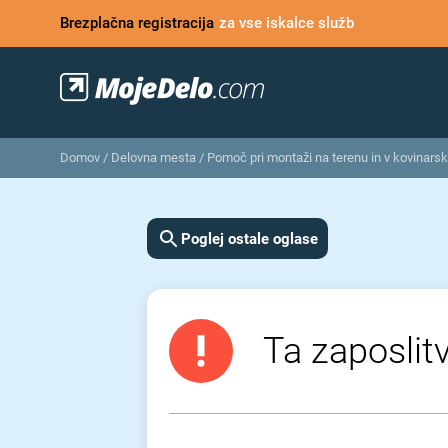
Brezplačna registracija
za vse iskalce služb
Domov
/
Delovna mesta
/
Pomoč pri montaži na terenu in v kovinarski
Poglej ostale oglase
Ta zaposlitv