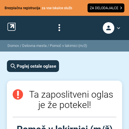
Brezplačna registracija
za vse iskalce služb
ZA DELODAJALCE
Domov
/
Delovna mesta
/
Pomoč v lakirnici (m/ž)
Poglej ostale oglase
Ta zaposlitveni oglas
je že potekel!